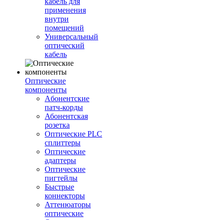
кабель для
применения
внутри
помещений
Универсальный
оптический
кабель
Оптические
компоненты
Aбонентские
патч-корды
Абонентская
розетка
Оптические PLC
сплиттеры
Оптические
адаптеры
Оптические
пигтейлы
Быстрые
коннекторы
Аттенюаторы
оптические