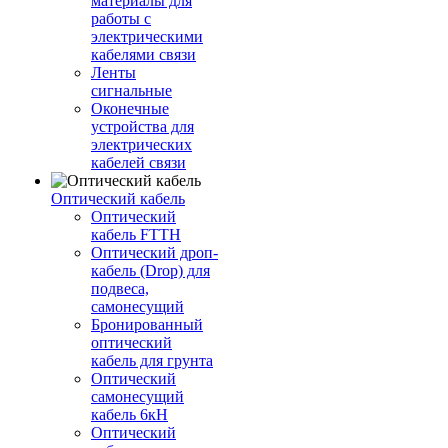
материалы для
работы с
электрическими
кабелями связи
Ленты
сигнальные
Оконечные
устройства для
электрических
кабелей связи
Оптический кабель
Оптический
кабель FTTH
Оптический дроп-
кабель (Drop) для
подвеса,
самонесущий
Бронированный
оптический
кабель для грунта
Оптический
самонесущий
кабель 6кН
Оптический