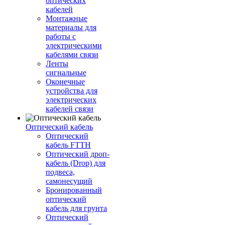
оптических
кабелей
Монтажные
материалы для
работы с
электрическими
кабелями связи
Ленты
сигнальные
Оконечные
устройства для
электрических
кабелей связи
Оптический кабель
Оптический
кабель FTTH
Оптический дроп-
кабель (Drop) для
подвеса,
самонесущий
Бронированный
оптический
кабель для грунта
Оптический