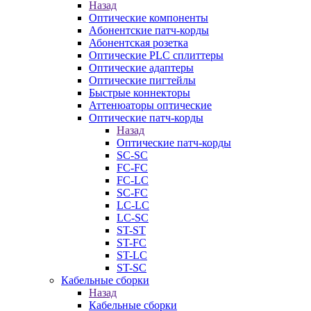
Назад
Оптические компоненты
Aбонентские патч-корды
Абонентская розетка
Оптические PLC сплиттеры
Оптические адаптеры
Оптические пигтейлы
Быстрые коннекторы
Аттенюаторы оптические
Оптические патч-корды
Назад
Оптические патч-корды
SC-SC
FC-FC
FC-LC
SC-FC
LC-LC
LC-SC
ST-ST
ST-FC
ST-LC
ST-SC
Кабельные сборки
Назад
Кабельные сборки