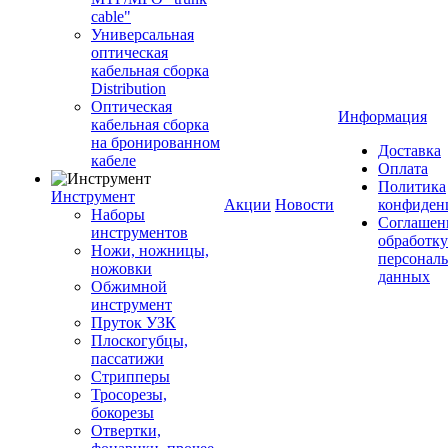
cable"
Универсальная
оптическая
кабельная сборка
Distribution
Оптическая
Информация
кабельная сборка
на бронированном
Доставка
кабеле
Оплата
Политика
Инструмент
Акции
Новости
конфиден
Наборы
Соглашен
инструментов
обработку
Ножи, ножницы,
персонал
ножовки
данных
Обжимной
инструмент
Пруток УЗК
Плоскогубцы,
пассатижи
Стрипперы
Тросорезы,
бокорезы
Отвертки,