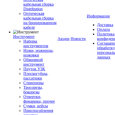
кабельная сборка
Distribution
Оптическая
Информация
кабельная сборка
на бронированном
Доставка
кабеле
Оплата
Политика
Инструмент
Акции
Новости
конфиден
Наборы
Соглашен
инструментов
обработку
Ножи, ножницы,
персонал
ножовки
данных
Обжимной
инструмент
Пруток УЗК
Плоскогубцы,
пассатижи
Стрипперы
Тросорезы,
бокорезы
Отвертки,
фонарики, прочее
Сумки, кейсы
Приспособления