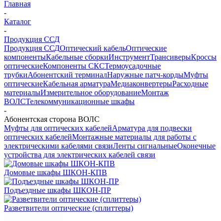
Главная
-
Каталог
-
Продукция ССД
Продукция ССД
Оптический кабель
Оптические
компоненты
Кабельные сборки
Инструмент
Трансиверы
Кроссы
оптические
Компоненты СКС
Термоусадочные
трубки
Абонентский терминал
Наружные патч-корды
Муфты
оптические
Кабельная арматура
Медиаконвертеры
Расходные
материалы
Измерительное оборудование
Монтаж
ВОЛС
Телекоммуникационные шкафы
-
Абонентская сторона ВОЛС
Муфты для оптических кабелей
Арматура для подвески
оптических кабелей
Монтажные материалы для работы с
электрическими кабелями связи
Ленты сигнальные
Оконечные
устройства для электрических кабелей связи
Домовые шкафы ШКОН-КПВ
Подъездные шкафы ШКОН-ПР
Разветвители оптические (сплиттеры)