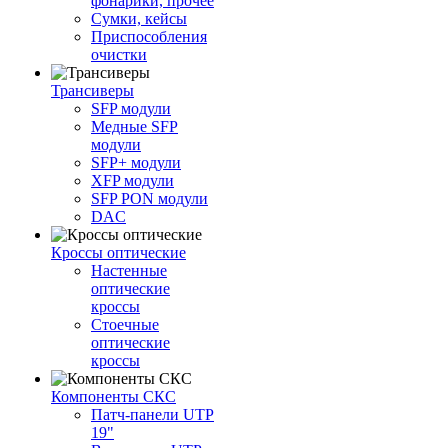
фонарики, прочее
Сумки, кейсы
Приспособления
очистки
Трансиверы
SFP модули
Медные SFP
модули
SFP+ модули
XFP модули
SFP PON модули
DAC
Кроссы оптические
Настенные
оптические
кроссы
Стоечные
оптические
кроссы
Компоненты СКС
Патч-панели UTP
19"