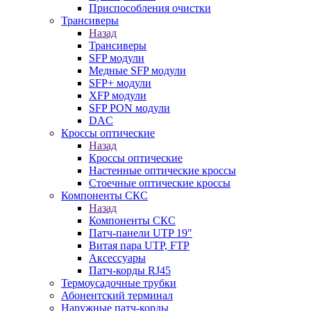
Приспособления очистки
Трансиверы
Назад
Трансиверы
SFP модули
Медные SFP модули
SFP+ модули
XFP модули
SFP PON модули
DAC
Кроссы оптические
Назад
Кроссы оптические
Настенные оптические кроссы
Стоечные оптические кроссы
Компоненты СКС
Назад
Компоненты СКС
Патч-панели UTP 19"
Витая пара UTP, FTP
Аксессуары
Патч-корды RJ45
Термоусадочные трубки
Абонентский терминал
Наружные патч-корды