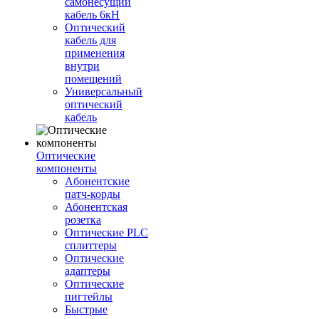
самонесущий
кабель 6кН
Оптический
кабель для
применения
внутри
помещений
Универсальный
оптический
кабель
Оптические
компоненты
Aбонентские
патч-корды
Абонентская
розетка
Оптические PLC
сплиттеры
Оптические
адаптеры
Оптические
пигтейлы
Быстрые