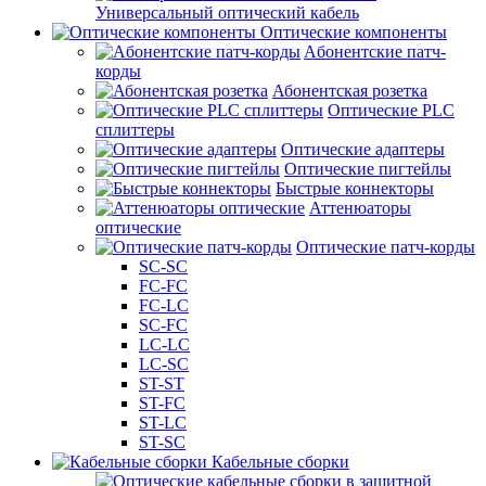
Универсальный оптический кабель
Оптические компоненты
Aбонентские патч-
корды
Абонентская розетка
Оптические PLC
сплиттеры
Оптические адаптеры
Оптические пигтейлы
Быстрые коннекторы
Аттенюаторы
оптические
Оптические патч-корды
SC-SC
FC-FC
FC-LC
SC-FC
LC-LC
LC-SC
ST-ST
ST-FC
ST-LC
ST-SC
Кабельные сборки