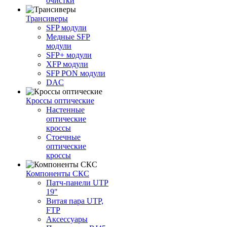
очистки
Трансиверы
SFP модули
Медные SFP
модули
SFP+ модули
XFP модули
SFP PON модули
DAC
Кроссы оптические
Настенные
оптические
кроссы
Стоечные
оптические
кроссы
Компоненты СКС
Патч-панели UTP
19"
Витая пара UTP,
FTP
Аксессуары