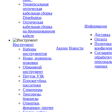
Универсальная
оптическая
кабельная сборка
Distribution
Оптическая
Информация
кабельная сборка
на бронированном
Доставка
кабеле
Оплата
Политика
Инструмент
Акции
Новости
конфиден
Наборы
Соглашен
инструментов
обработку
Ножи, ножницы,
персонал
ножовки
данных
Обжимной
инструмент
Пруток УЗК
Плоскогубцы,
пассатижи
Стрипперы
Тросорезы,
бокорезы
Отвертки,
фонарики, прочее