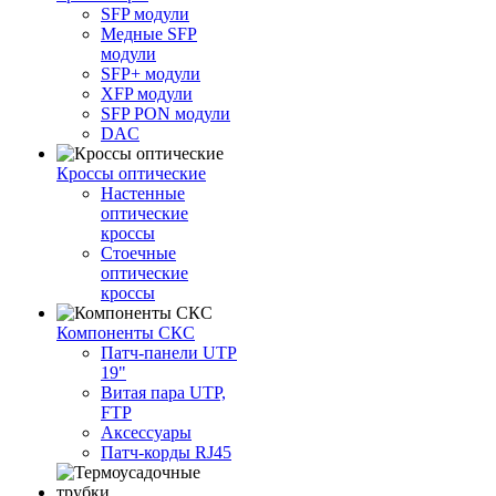
SFP модули
Медные SFP
модули
SFP+ модули
XFP модули
SFP PON модули
DAC
Кроссы оптические
Настенные
оптические
кроссы
Стоечные
оптические
кроссы
Компоненты СКС
Патч-панели UTP
19"
Витая пара UTP,
FTP
Аксессуары
Патч-корды RJ45