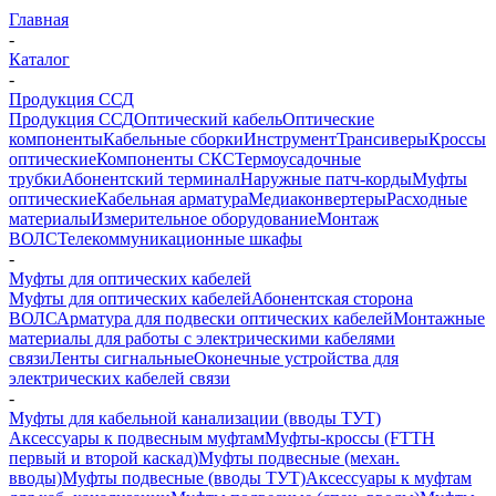
Главная
-
Каталог
-
Продукция ССД
Продукция ССД
Оптический кабель
Оптические
компоненты
Кабельные сборки
Инструмент
Трансиверы
Кроссы
оптические
Компоненты СКС
Термоусадочные
трубки
Абонентский терминал
Наружные патч-корды
Муфты
оптические
Кабельная арматура
Медиаконвертеры
Расходные
материалы
Измерительное оборудование
Монтаж
ВОЛС
Телекоммуникационные шкафы
-
Муфты для оптических кабелей
Муфты для оптических кабелей
Абонентская сторона
ВОЛС
Арматура для подвески оптических кабелей
Монтажные
материалы для работы с электрическими кабелями
связи
Ленты сигнальные
Оконечные устройства для
электрических кабелей связи
-
Муфты для кабельной канализации (вводы ТУТ)
Аксессуары к подвесным муфтам
Муфты-кроссы (FTTH
первый и второй каскад)
Муфты подвесные (механ.
вводы)
Муфты подвесные (вводы ТУТ)
Аксессуары к муфтам