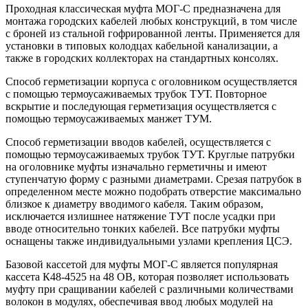
Проходная классическая муфта МОГ-С предназначена для
монтажа городских кабелей любых конструкций, в том числе
с броней из стальной гофрированной ленты. Применяется для
установки в типовых колодцах кабельной канализации, а
также в городских коллекторах на стандартных консолях.
Способ герметизации корпуса с оголовником осуществляется
с помощью термоусаживаемых трубок ТУТ. Повторное
вскрытие и последующая герметизация осуществляется с
помощью термоусаживаемых манжет ТУМ.
Способ герметизации вводов кабелей, осуществляется с
помощью термоусаживаемых трубок ТУТ. Круглые патрубки
на оголовнике муфты изначально герметичны и имеют
ступенчатую форму с разными диаметрами. Срезая патрубок в
определенном месте можно подобрать отверстие максимально
близкое к диаметру вводимого кабеля. Таким образом,
исключается излишнее натяжение ТУТ после усадки при
вводе относительно тонких кабелей. Все патрубки муфты
оснащены также индивидуальными узлами крепления ЦСЭ.
Базовой кассетой для муфты МОГ-С является популярная
кассета К48-4525 на 48 ОВ, которая позволяет использовать
муфту при сращивании кабелей с различными количествами
волокон в модулях, обеспечивая ввод любых модулей на