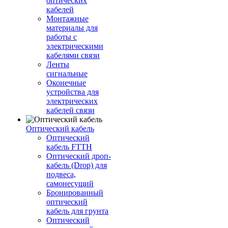
оптических
кабелей
Монтажные
материалы для
работы с
электрическими
кабелями связи
Ленты
сигнальные
Оконечные
устройства для
электрических
кабелей связи
Оптический кабель
Оптический
кабель FTTH
Оптический дроп-
кабель (Drop) для
подвеса,
самонесущий
Бронированный
оптический
кабель для грунта
Оптический