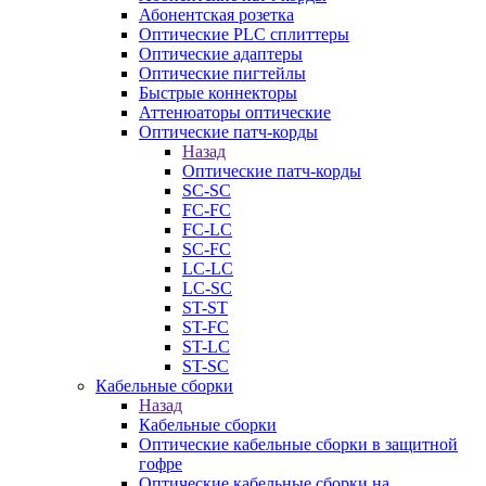
Абонентская розетка
Оптические PLC сплиттеры
Оптические адаптеры
Оптические пигтейлы
Быстрые коннекторы
Аттенюаторы оптические
Оптические патч-корды
Назад
Оптические патч-корды
SC-SC
FC-FC
FC-LC
SC-FC
LC-LC
LC-SC
ST-ST
ST-FC
ST-LC
ST-SC
Кабельные сборки
Назад
Кабельные сборки
Оптические кабельные сборки в защитной
гофре
Оптические кабельные сборки на