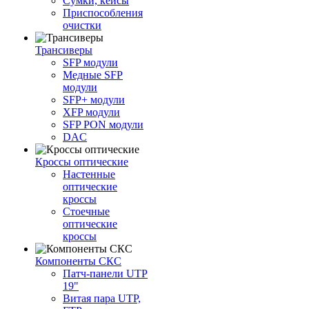
Сумки, кейсы
Приспособления
очистки
Трансиверы
SFP модули
Медные SFP
модули
SFP+ модули
XFP модули
SFP PON модули
DAC
Кроссы оптические
Настенные
оптические
кроссы
Стоечные
оптические
кроссы
Компоненты СКС
Патч-панели UTP
19"
Витая пара UTP,