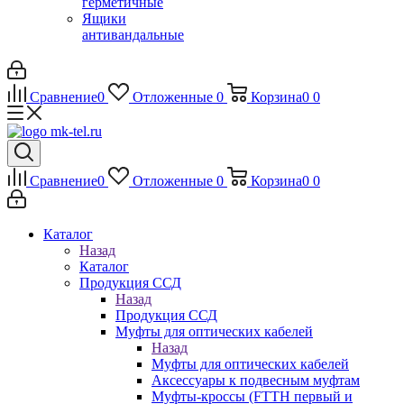
герметичные
Ящики
антивандальные
Сравнение
0
Отложенные
0
Корзина
0
0
Сравнение
0
Отложенные
0
Корзина
0
0
Каталог
Назад
Каталог
Продукция ССД
Назад
Продукция ССД
Муфты для оптических кабелей
Назад
Муфты для оптических кабелей
Аксессуары к подвесным муфтам
Муфты-кроссы (FTTH первый и