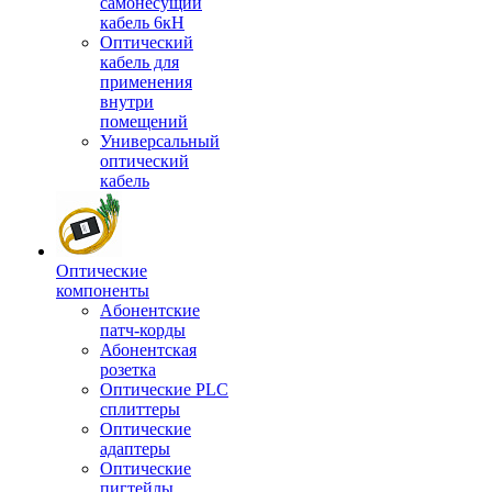
самонесущий
кабель 6кН
Оптический
кабель для
применения
внутри
помещений
Универсальный
оптический
кабель
Оптические
компоненты
Aбонентские
патч-корды
Абонентская
розетка
Оптические PLC
сплиттеры
Оптические
адаптеры
Оптические
пигтейлы