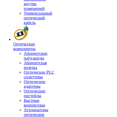
внутри
помещений
Универсальный
оптический
кабель
Оптические
компоненты
Aбонентские
патч-корды
Абонентская
розетка
Оптические PLC
сплиттеры
Оптические
адаптеры
Оптические
пигтейлы
Быстрые
коннекторы
Аттенюаторы
оптические