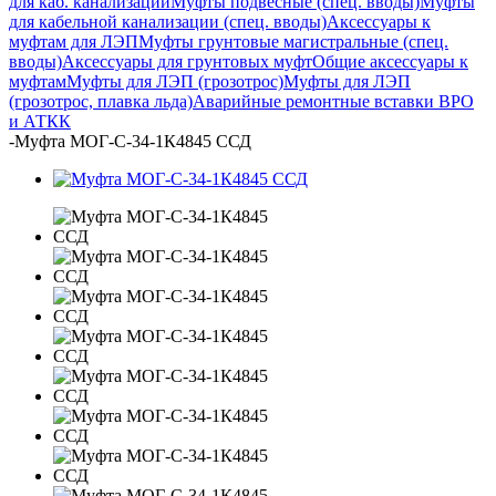
для каб. канализации
Муфты подвесные (спец. вводы)
Муфты
для кабельной канализации (спец. вводы)
Аксессуары к
муфтам для ЛЭП
Муфты грунтовые магистральные (спец.
вводы)
Аксессуары для грунтовых муфт
Общие аксессуары к
муфтам
Муфты для ЛЭП (грозотрос)
Муфты для ЛЭП
(грозотрос, плавка льда)
Аварийные ремонтные вставки ВРО
и АТКК
-
Муфта МОГ-С-34-1К4845 ССД