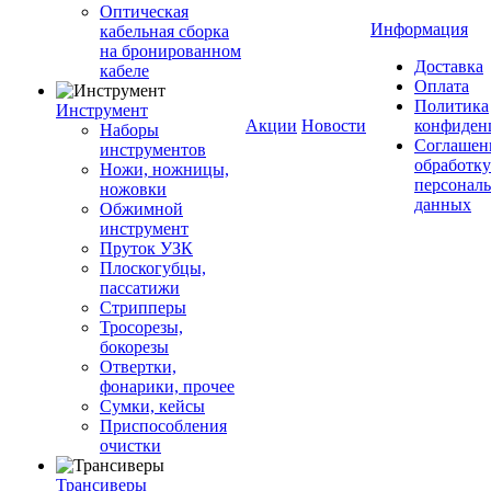
Оптическая
Информация
кабельная сборка
на бронированном
Доставка
кабеле
Оплата
Политика
Инструмент
Акции
Новости
конфиден
Наборы
Соглашен
инструментов
обработку
Ножи, ножницы,
персонал
ножовки
данных
Обжимной
инструмент
Пруток УЗК
Плоскогубцы,
пассатижи
Стрипперы
Тросорезы,
бокорезы
Отвертки,
фонарики, прочее
Сумки, кейсы
Приспособления
очистки
Трансиверы