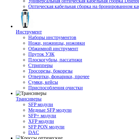
Универсальная оптическая кабельная сборка Distribu
Оптическая кабельная сборка на бронированном ка
Инструмент
Наборы инструментов
Ножи, ножницы, ножовки
Обжимной инструмент
Пруток УЗК
Плоскогубцы, пассатижи
Стрипперы
Тросорезы, бокорезы
Отвертки, фонарики, прочее
Сумки, кейсы
Приспособления очистки
Трансиверы
SFP модули
Медные SFP модули
SFP+ модули
XFP модули
SFP PON модули
DAC