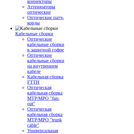
коннекторы
Аттенюаторы
оптические
Оптические патч-
корды
Кабельные сборки
Оптические
кабельные сборки
в защитной гофре
Оптические
кабельные сборки
на внутреннем
кабеле
Кабельная сборка
FTTH
Оптическая
кабельная сборка
MTP/MPO "fan-
out"
Оптическая
кабельная сборка
MTP/MPO "trunk
cable"
Универсальная