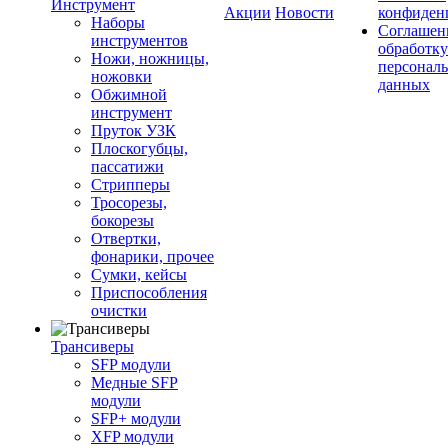
Инструмент
Акции
Новости
конфиден
Наборы
Соглашен
инструментов
обработку
Ножи, ножницы,
персонал
ножовки
данных
Обжимной
инструмент
Пруток УЗК
Плоскогубцы,
пассатижи
Стрипперы
Тросорезы,
бокорезы
Отвертки,
фонарики, прочее
Сумки, кейсы
Приспособления
очистки
Трансиверы
SFP модули
Медные SFP
модули
SFP+ модули
XFP модули