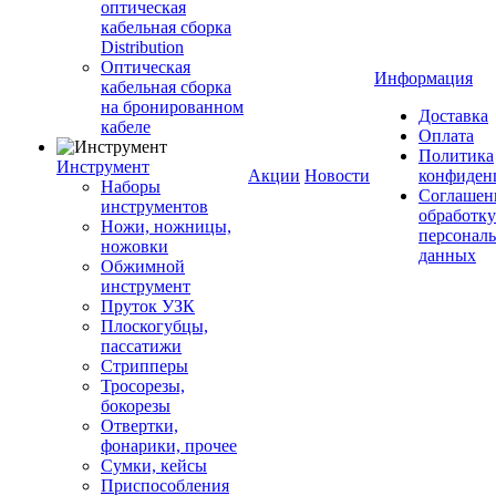
оптическая
кабельная сборка
Distribution
Оптическая
Информация
кабельная сборка
на бронированном
Доставка
кабеле
Оплата
Политика
Инструмент
Акции
Новости
конфиден
Наборы
Соглашен
инструментов
обработку
Ножи, ножницы,
персонал
ножовки
данных
Обжимной
инструмент
Пруток УЗК
Плоскогубцы,
пассатижи
Стрипперы
Тросорезы,
бокорезы
Отвертки,
фонарики, прочее
Сумки, кейсы
Приспособления