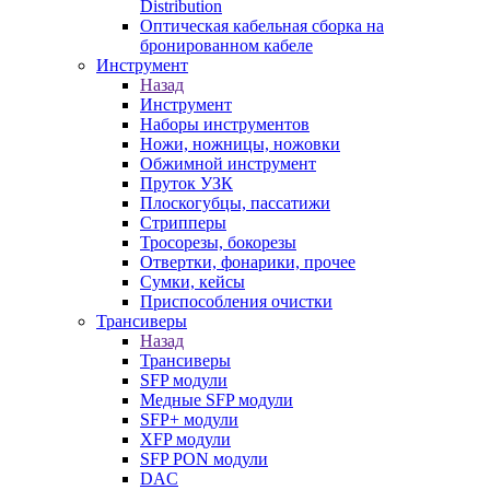
Distribution
Оптическая кабельная сборка на
бронированном кабеле
Инструмент
Назад
Инструмент
Наборы инструментов
Ножи, ножницы, ножовки
Обжимной инструмент
Пруток УЗК
Плоскогубцы, пассатижи
Стрипперы
Тросорезы, бокорезы
Отвертки, фонарики, прочее
Сумки, кейсы
Приспособления очистки
Трансиверы
Назад
Трансиверы
SFP модули
Медные SFP модули
SFP+ модули
XFP модули
SFP PON модули
DAC