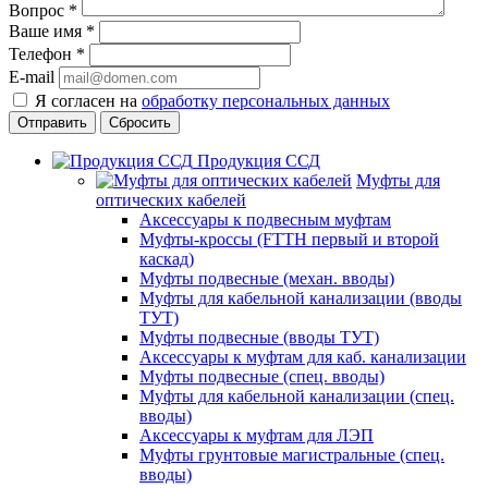
Вопрос
*
Ваше имя
*
Телефон
*
E-mail
Я согласен на
обработку персональных данных
Сбросить
Продукция ССД
Муфты для
оптических кабелей
Аксессуары к подвесным муфтам
Муфты-кроссы (FTTH первый и второй
каскад)
Муфты подвесные (механ. вводы)
Муфты для кабельной канализации (вводы
ТУТ)
Муфты подвесные (вводы ТУТ)
Аксессуары к муфтам для каб. канализации
Муфты подвесные (спец. вводы)
Муфты для кабельной канализации (спец.
вводы)
Аксессуары к муфтам для ЛЭП
Муфты грунтовые магистральные (спец.
вводы)