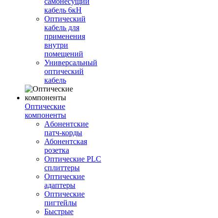
самонесущий
кабель 6кН
Оптический
кабель для
применения
внутри
помещений
Универсальный
оптический
кабель
Оптические
компоненты
Aбонентские
патч-корды
Абонентская
розетка
Оптические PLC
сплиттеры
Оптические
адаптеры
Оптические
пигтейлы
Быстрые