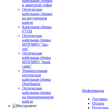
кабельные сборки
в защитной гофре
Оптические
кабельные сборки
на внутреннем
кабеле
Кабельная сборка
FTTH
Оптическая
кабельная сборка
MTP/MPO "fan-
out"
Оптическая
кабельная сборка
MTP/MPO "trunk
cable"
Универсальная
оптическая
кабельная сборка
Distribution
Оптическая
Информация
кабельная сборка
на бронированном
Доставка
кабеле
Оплата
Политика