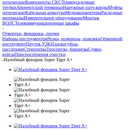
оптические
Компоненты СКС
Термоусадочные
трубки
Абонентский терминал
Наружные патч-корды
Муфты
оптические
Кабельная арматура
Медиаконвертеры
Расходные
материалы
Измерительное оборудование
Монтаж
ВОЛС
Телекоммуникационные шкафы
-
Отвертки, фонарики, прочее
Наборы инструментов
Ножи, ножницы, ножовки
Обжимной
инструмент
Пруток УЗК
Плоскогубцы,
пассатижи
Стрипперы
Тросорезы, бокорезы
Сумки,
кейсы
Приспособления очистки
-
Налобный фонарик Super Tiger A+