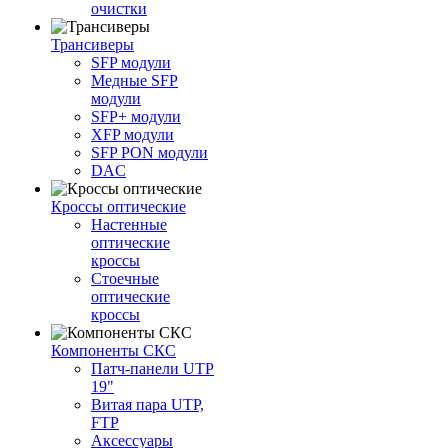
очистки
Трансиверы
SFP модули
Медные SFP
модули
SFP+ модули
XFP модули
SFP PON модули
DAC
Кроссы оптические
Настенные
оптические
кроссы
Стоечные
оптические
кроссы
Компоненты СКС
Патч-панели UTP
19"
Витая пара UTP,
FTP
Аксессуары