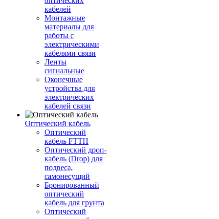
оптических
кабелей
Монтажные
материалы для
работы с
электрическими
кабелями связи
Ленты
сигнальные
Оконечные
устройства для
электрических
кабелей связи
Оптический кабель
Оптический
кабель FTTH
Оптический дроп-
кабель (Drop) для
подвеса,
самонесущий
Бронированный
оптический
кабель для грунта
Оптический